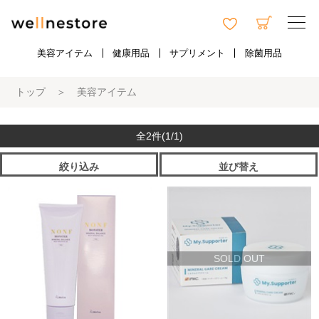
美容アイテム
健康用品
サプリメント
除菌用品
トップ
＞
美容アイテム
全2件
(1/1)
絞り込み
並び替え
SOLD OUT