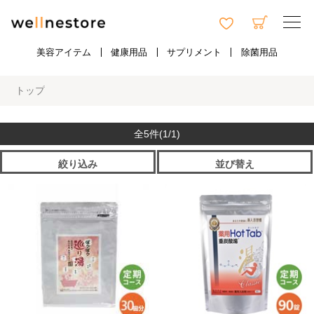
美容アイテム
健康用品
サプリメント
除菌用品
トップ
全5件
(1/1)
絞り込み
並び替え