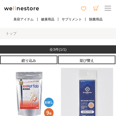
美容アイテム
健康用品
サプリメント
除菌用品
トップ
全3件
(1/1)
絞り込み
並び替え