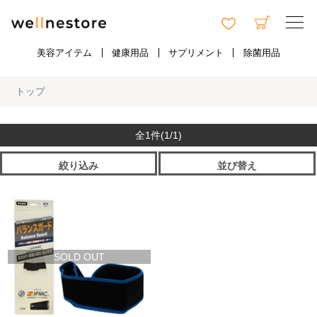
美容アイテム
健康用品
サプリメント
除菌用品
トップ
全1件
(1/1)
絞り込み
並び替え
SOLD OUT